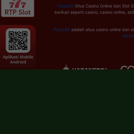
Paiza99
Situs Casino Online dan Slot 
berikan seperti casino, casino online, s
Paiza99
adalah situs casino online dan s
Paiza