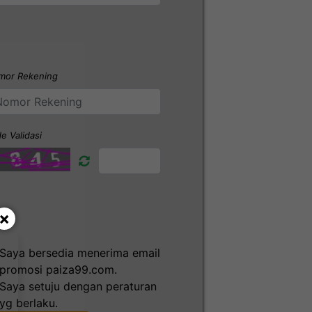
mor Rekening
e Validasi
×
Saya bersedia menerima email
promosi paiza99.com.
Saya setuju dengan peraturan
yg berlaku.