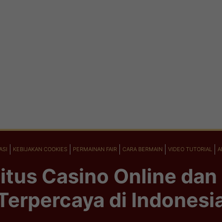
ASI
KEBIJAKAN COOKIES
PERMAINAN FAIR
CARA BERMAIN
VIDEO TUTORIAL
A
Situs Casino Online dan 
Terpercaya di Indonesi