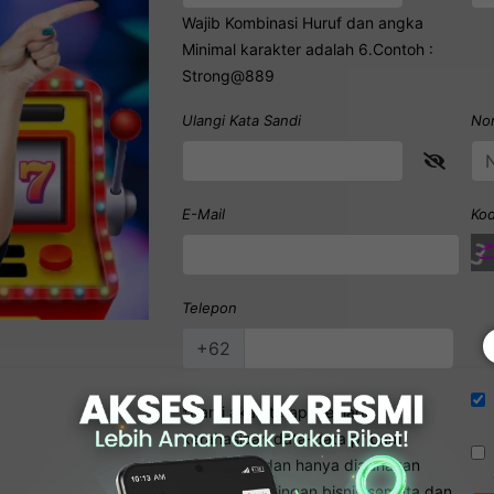
Wajib Kombinasi Huruf dan angka
Minimal karakter adalah 6.Contoh :
Strong@889
Ulangi Kata Sandi
No
E-Mail
Kod
Telepon
+62
*Kami akan tetap menjaga
kerahasiaan data-data pribadi
pelanggan dan hanya digunakan
untuk kepentingan bisnis semata dan