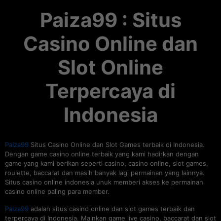
Paiza99 : Situs
Casino Online dan
Slot Online
Terpercaya di
Indonesia
Paiza99
Situs Casino Online dan Slot Games terbaik di Indonesia.
Dengan game casino online terbaik yang kami hadirkan dengan
game yang kami berikan seperti casino, casino online, slot games,
roulette, baccarat dan masih banyak lagi permainan yang lainnya.
Situs casino online indonesia unuk memberi akses ke permainan
casino online paling para member.
Paiza99
adalah situs casino online dan slot games terbaik dan
terpercaya di Indonesia. Mainkan game live casino, baccarat dan slot