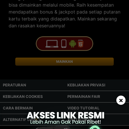
bisa dimainkan melalui mobile. Raih kesempatan
mendapatkan bonus & jackpot pada setiap putaran
kartu terbaik yang didapatkan. Mainkan sekarang
dan rasakan keseruannya!
MAINKAN
PERATURAN
KEBIJAKAN PRIVASI
KEBIJAKAN COOKIES
PERMAINAN FAIR
×
CARA BERMAIN
VIDEO TUTORIAL
ALTERNATIF LINK
ANTI BLOKIR