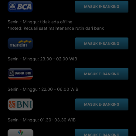
MASUK E-BANKING
Senin - Minggu: tidak ada offline
*noted: Kecuali saat maintenance rutin dari bank
MASUK E-BANKING
Senin - Minggu: 23.00 - 02.00 WIB
MASUK E-BANKING
Senin - Minggu : 22.00 - 06.00 WIB
MASUK E-BANKING
Senin - Minggu: 01.30- 03.30 WIB
MASUK E-BANKING