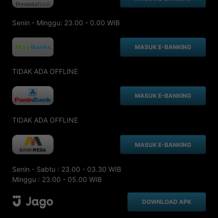
Senin - Minggu: 23.00 - 0.00 WIB
MASUK E-BANKING
TIDAK ADA OFFLINE
MASUK E-BANKING
TIDAK ADA OFFLINE
MASUK E-BANKING
Senin - Sabtu : 23.00 - 03.30 WIB
Minggu : 23.00 - 05.00 WIB
DOWNLOAD APK