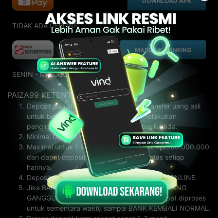
DOWNLOAD APK
TIDAK ADA OFFLINE
MASUK E-BANKING
SENIN - MINGGU: 22.00 - 00.00 WIB
PAIZA99 KETENTUAN DEPOSIT :
Deposit adalah penukaran chips dari transfer uang asli
untuk bermain dalam game dengan melakukan
pengiriman deposit melalui account bank anda.
Minimal Deposit = 50.000 IDR
Maximal untuk 1 kali melakukan deposit Rp 500.000.000
dan dapat deposit berkali-kali tanpa batas setiap
harinya.
Deposit hanya dapat diproses selama BANK ONLINE.
Jika BANK SEDANG OFFLINE atau BANK SEDANG
GANGGUAN semua proses deposit tidak dapat diproses
untuk sementara waktu sampai BANK KEMBALI NORMAL.