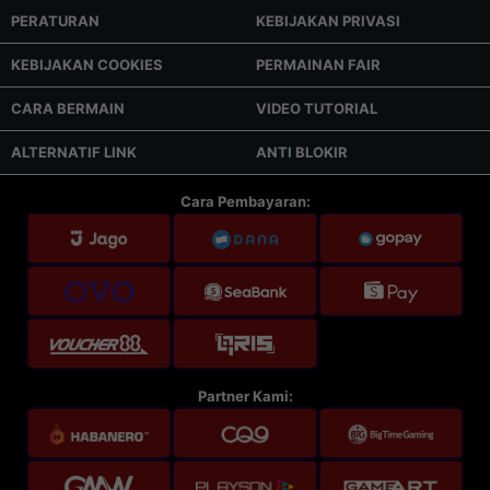
PERATURAN
KEBIJAKAN PRIVASI
KEBIJAKAN COOKIES
PERMAINAN FAIR
CARA BERMAIN
VIDEO TUTORIAL
ALTERNATIF LINK
ANTI BLOKIR
Cara Pembayaran:
Partner Kami: