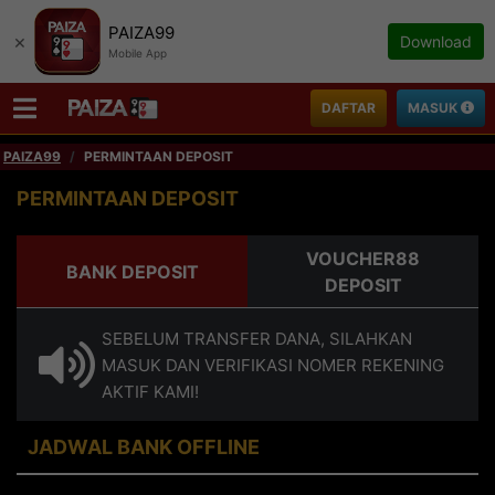
PAIZA99
×
Download
Mobile App
DAFTAR
MASUK
PAIZA99
PERMINTAAN DEPOSIT
PERMINTAAN DEPOSIT
VOUCHER88
BANK DEPOSIT
DEPOSIT
SEBELUM TRANSFER DANA, SILAHKAN
MASUK DAN VERIFIKASI NOMER REKENING
AKTIF KAMI!
JADWAL BANK OFFLINE