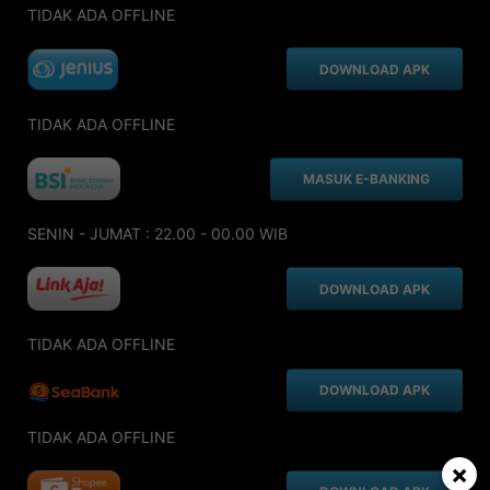
TIDAK ADA OFFLINE
DOWNLOAD APK
TIDAK ADA OFFLINE
MASUK E-BANKING
SENIN - JUMAT : 22.00 - 00.00 WIB
DOWNLOAD APK
TIDAK ADA OFFLINE
DOWNLOAD APK
TIDAK ADA OFFLINE
×