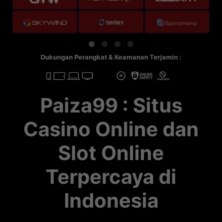
Dukungan Perangkat & Keamanan Terjamin :
Paiza99 : Situs
Casino Online dan
Slot Online
Terpercaya di
Indonesia