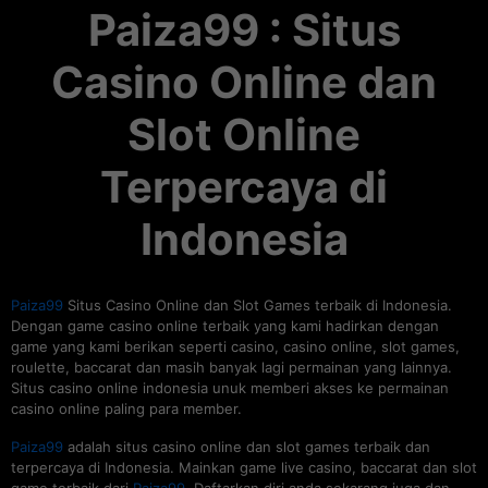
Paiza99 : Situs
Casino Online dan
Slot Online
Terpercaya di
Indonesia
Paiza99
Situs Casino Online dan Slot Games terbaik di Indonesia.
Dengan game casino online terbaik yang kami hadirkan dengan
game yang kami berikan seperti casino, casino online, slot games,
roulette, baccarat dan masih banyak lagi permainan yang lainnya.
Situs casino online indonesia unuk memberi akses ke permainan
casino online paling para member.
Paiza99
adalah situs casino online dan slot games terbaik dan
terpercaya di Indonesia. Mainkan game live casino, baccarat dan slot