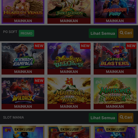
MAINKAN
MAINKAN
MAINKAN
PG SOFT
Cari
Lihat Semua
PROMO
NEW
NEW
NEW
MAINKAN
MAINKAN
MAINKAN
NEW
MAINKAN
MAINKAN
MAINKAN
Cari
Lihat Semua
SLOT MANIA
EKSKLUSIF
EKSKLUSIF
EKSKLUSIF