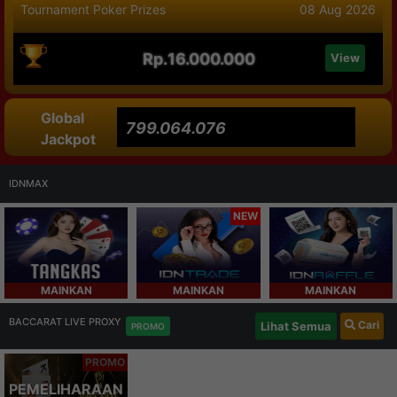
Tournament Poker Prizes
08 Aug 2026
Rp.
16.000.000
View
Global
799.064.076
Jackpot
IDNMAX
NEW
MAINKAN
MAINKAN
MAINKAN
BACCARAT LIVE PROXY
Cari
Lihat Semua
PROMO
PROMO
PEMELIHARAAN