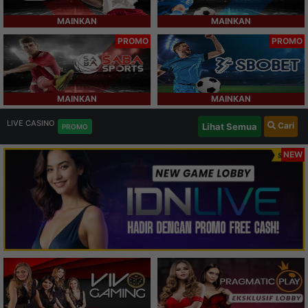
MAINKAN
MAINKAN
PROMO
PROMO
MAINKAN
MAINKAN
LIVE CASINO
Cari
Lihat Semua
PROMO
NEW